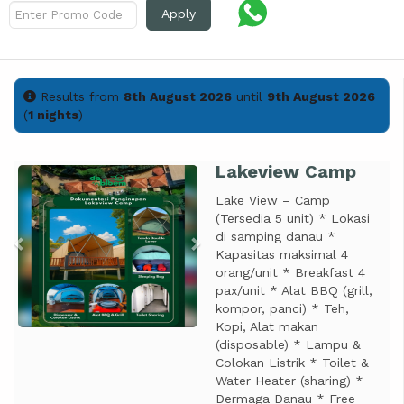
Apply
Results from
8th August 2026
until
9th August 2026
(
1 nights
)
Lakeview Camp
Previous
Next
Lake View – Camp
(Tersedia 5 unit) * Lokasi
di samping danau *
Kapasitas maksimal 4
orang/unit * Breakfast 4
pax/unit * Alat BBQ (grill,
kompor, panci) * Teh,
Kopi, Alat makan
(disposable) * Lampu &
Colokan Listrik * Toilet &
Water Heater (sharing) *
Dermaga Danau * Free