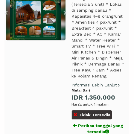
(Tersedia 3 unit) * Lokasi
di samping danau *
Kapasitas 4–8 orang/unit
* Amenities 4 pax/unit *
Breakfast 4 pax/unit *
Extra Bed * AC * Kamar
Mandi * Water Heater *
Smart TV * Free WiFi *
Mini Kitchen * Dispenser
Air Panas & Dingin * Meja
Piknik * Dermaga Danau *
Free Kayu 1 Jam * Akses
ke Kolam Renang
Informasi Lebih Lanjut
Mulai Dari
IDR 1.350.000
Harga untuk 1 malam
Tidak Tersedia
Periksa tanggal yang
tersedia