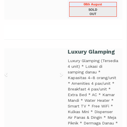
08th August
SOLD
OUT
Luxury Glamping
Previous
Next
Luxury Glamping (Tersedia
4 unit) * Lokasi di
samping danau *
Kapasitas 4–8 orang/unit
* Amenities 4 pax/unit *
Breakfast 4 pax/unit *
Extra Bed * AC * Kamar
Mandi * Water Heater *
Smart TV * Free WiFi *
Kulkas Mini * Dispenser
Air Panas & Dingin * Meja
Piknik * Dermaga Danau *