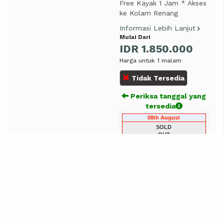
Free Kayak 1 Jam * Akses
ke Kolam Renang
Informasi Lebih Lanjut
Mulai Dari
IDR 1.850.000
Harga untuk 1 malam
Tidak Tersedia
Periksa tanggal yang
tersedia
08th August
SOLD
OUT
Villa Sunrise View
Previous
Next
Villa – Sunrise View