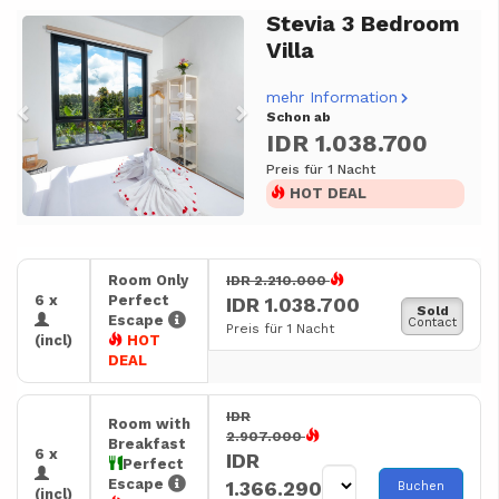
Stevia 3 Bedroom
Previous
Next
Villa
mehr Information
Schon ab
IDR 1.038.700
Preis für 1 Nacht
HOT DEAL
Room Only
IDR 2.210.000
6 x
Perfect
IDR 1.038.700
Sold
Escape
Contact
Preis für 1 Nacht
(incl)
HOT
DEAL
IDR
Room with
2.907.000
Breakfast
6 x
IDR
Perfect
Escape
1.366.290
Buchen
(incl)