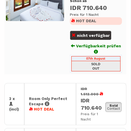
Schon ab
IDR 710.640
Preis für 1 Nacht
HOT DEAL
nicht verfügbar
Verfügbarkeit prüfen
07th August
SOLD
OUT
IDR
1.512.000
2 x
Room Only Perfect
IDR
Escape
Sold
710.640
Contact
(incl)
HOT DEAL
Preis für 1
Nacht