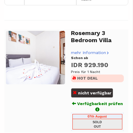
Rosemary 3
Previous
Next
Bedroom Villa
mehr Information
Schon ab
IDR 929.190
Preis für 1 Nacht
HOT DEAL
nicht verfügbar
Verfügbarkeit prüfen
07th August
SOLD
OUT