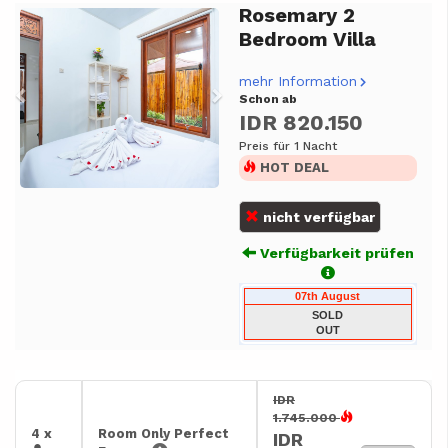
Rosemary 2
Previous
Next
Bedroom Villa
mehr Information
Schon ab
IDR 820.150
Preis für 1 Nacht
HOT DEAL
nicht verfügbar
Verfügbarkeit prüfen
07th August
SOLD
OUT
IDR
1.745.000
4 x
Room Only Perfect
IDR