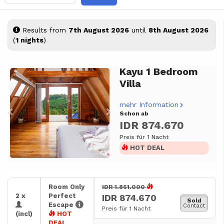
Results from
7th August 2026
until
8th August 2026
(
1 nights
)
Kayu 1 Bedroom
Previous
Next
Villa
mehr Information
Schon ab
IDR 874.670
Preis für 1 Nacht
HOT DEAL
Room Only
IDR 1.861.000
2 x
Perfect
IDR 874.670
Sold
Escape
Contact
Preis für 1 Nacht
(incl)
HOT
DEAL