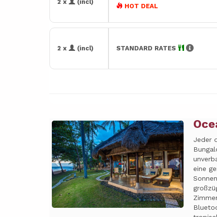
2 x
(incl)
HOT DEAL
2 x
(incl)
STANDARD RATES
Oce
Previous
Next
Jeder 
Bungal
unverb
eine ge
Sonnenl
großzü
Zimmer
Bluetoo