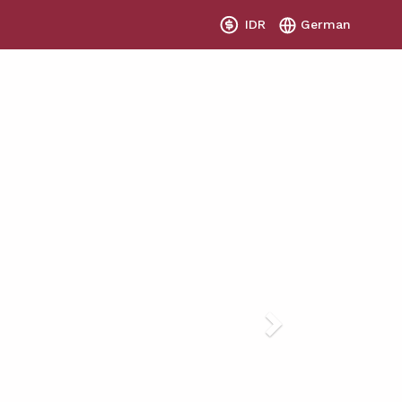
IDR
German
Next