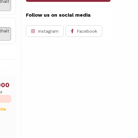
thalt
Follow us on social media
thalt
Instagram
Facebook
000
ht
L
its