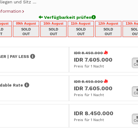
iegen und Sitz ...
nformation
Verfügbarkeit prüfen
ugust
09th August
10th August
11th August
12th August
13th A
LD
SOLD
SOLD
SOLD
SOLD
SO
T
OUT
OUT
OUT
OUT
OU
IDR 8.450.000
ER | PAY LESS
IDR 7.605.000
Co
Preis für 1 Nacht
IDR 8.450.000
dable Rate
IDR 7.605.000
Co
Preis für 1 Nacht
IDR 8.450.000
Preis für 1 Nacht
Co