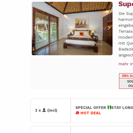
Sup
Previous
Next
Die Su
harmon
eingebe
Terrass
modern
mit Que
Badezi
angesch
mehr I
08th A
SO
OU
SPECIAL OFFER
STAY LONG
2 x
(incl)
HOT DEAL