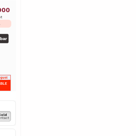
000
ht
L
gbar
ugust
ABLE
Sold
ntact