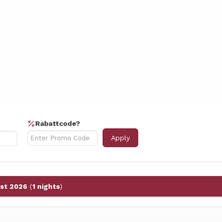
Rabattcode?
Apply
st 2026
(
1 nights
)