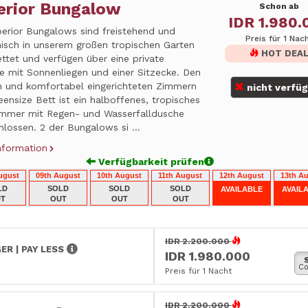
erior Bungalow
Schon ab
IDR 1.980.
perior Bungalows sind freistehend und
Preis für 1 Nac
isch in unserem großen tropischen Garten
HOT DEA
ttet und verfügen über eine private
e mit Sonnenliegen und einer Sitzecke. Den
 und komfortabel eingerichteten Zimmern
nicht verfü
ensize Bett ist ein halboffenes, tropisches
mmer mit Regen- und Wasserfalldusche
lossen. 2 der Bungalows si ...
nformation
Verfügbarkeit prüfen
ugust
09th August
10th August
11th August
12th August
13th A
LD
SOLD
SOLD
SOLD
AVAILABLE
AVAIL
T
OUT
OUT
OUT
IDR 2.200.000
ER | PAY LESS
IDR 1.980.000
Co
Preis für 1 Nacht
IDR 2.200.000