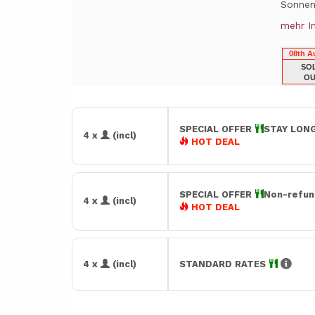
Sonnenl
mehr I
08th A
SO
OU
SPECIAL OFFER
STAY LONG
4 x
(incl)
HOT DEAL
SPECIAL OFFER
Non-refun
4 x
(incl)
HOT DEAL
4 x
(incl)
STANDARD RATES