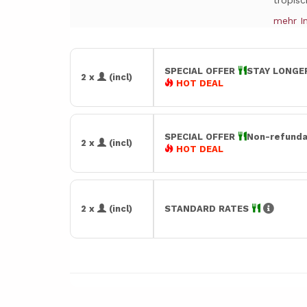
tropisc
mehr I
SPECIAL OFFER
STAY LONGER
2 x
(incl)
HOT DEAL
SPECIAL OFFER
Non-refunda
2 x
(incl)
HOT DEAL
2 x
(incl)
STANDARD RATES