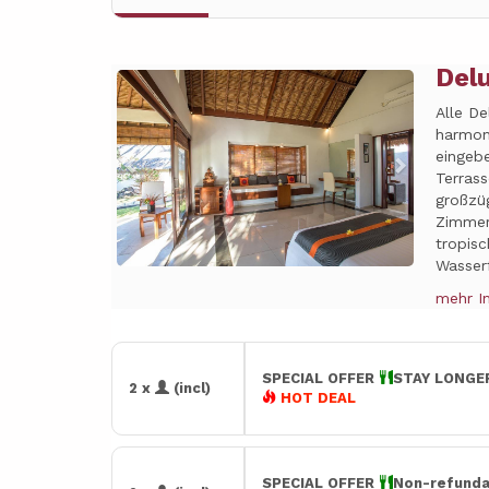
Del
Previous
Next
Alle D
harmon
eingebe
Terrass
großzü
Zimmer
tropis
Wasserf
mehr I
SPECIAL OFFER
STAY LONGER
2 x
(incl)
HOT DEAL
SPECIAL OFFER
Non-refunda