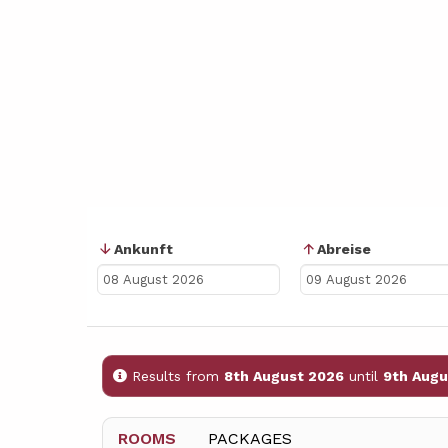
Ankunft
Abreise
Results from
8th August 2026
until
9th Augu
ROOMS
PACKAGES