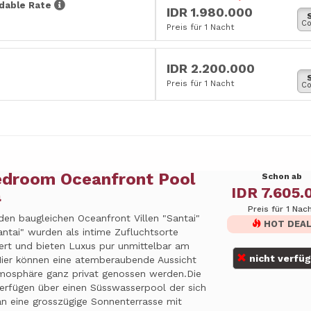
dable Rate
IDR 1.980.000
Co
Preis für 1 Nacht
IDR 2.200.000
Preis für 1 Nacht
Co
edroom Oceanfront Pool
Schon ab
IDR 7.605.
a
Preis für 1 Nac
den baugleichen Oceanfront Villen "Santai"
HOT DEA
ntai" wurden als intime Zufluchtsorte
iert und bieten Luxus pur unmittelbar am
nicht verfü
Hier können eine atemberaubende Aussicht
mosphäre ganz privat genossen werden.Die
verfügen über einen Süsswasserpool der sich
an eine grosszügige Sonnenterrasse mit