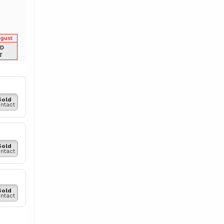
ugust
LD
T
Sold
ntact
Sold
ntact
Sold
ntact