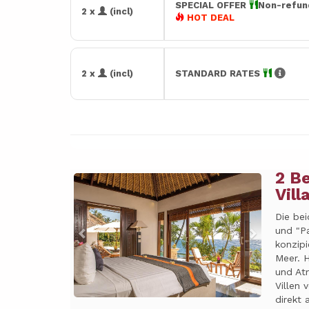
SPECIAL OFFER
Non-refun
2 x
(incl)
HOT DEAL
2 x
(incl)
STANDARD RATES
2 B
Previous
Next
Vill
Die bei
und "Pa
konzip
Meer. 
und At
Villen 
direkt 