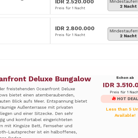
IDR 2.520.000
Mindestaufen
2 Nacht
Preis für 1 Nacht
IDR 2.800.000
Mindestaufen
Preis für 1 Nacht
2 Nacht
anfront Deluxe Bungalow
Schon ab
IDR 3.510.
der freistehenden Oceanfront Deluxe
Preis für 1 Nac
ows bietet einen atemberaubenden,
HOT DEA
auten Blick aufs Meer. Entspannung bietet
räumige Außenterrasse mit privaten
Less than 5 Un
iegen und einer Sitzecke. Den sehr
Available!
gig und komfortabel eingerichteten
n mit Kingsize Bett, Fernseher und
th-Lautsprecher ist ein halboffenes,