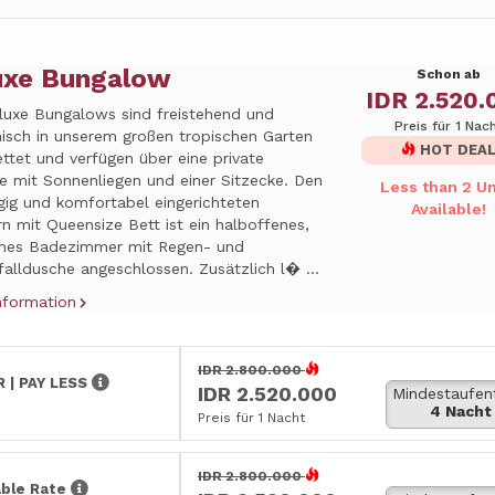
uxe Bungalow
Schon ab
IDR 2.520.
eluxe Bungalows sind freistehend und
Preis für 1 Nac
isch in unserem großen tropischen Garten
HOT DEA
ttet und verfügen über eine private
e mit Sonnenliegen und einer Sitzecke. Den
Less than 2 Un
gig und komfortabel eingerichteten
Available!
n mit Queensize Bett ist ein halboffenes,
ches Badezimmer mit Regen- und
alldusche angeschlossen. Zusätzlich l� ...
nformation
IDR 2.800.000
 | PAY LESS
IDR 2.520.000
Mindestaufen
4 Nacht
Preis für 1 Nacht
IDR 2.800.000
ble Rate