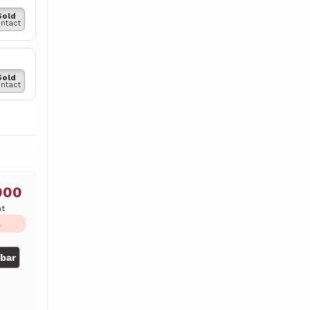
Sold
ntact
Sold
ntact
000
ht
L
gbar